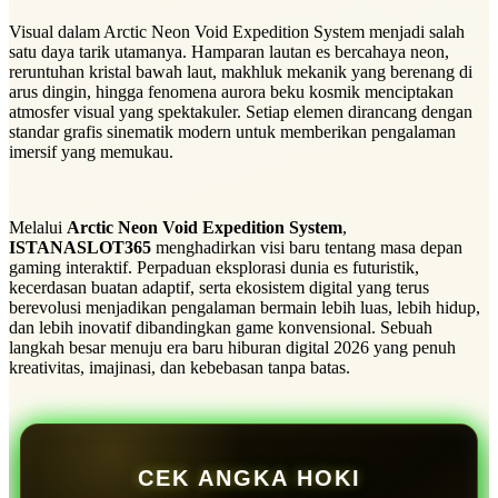
Visual dalam Arctic Neon Void Expedition System menjadi salah
satu daya tarik utamanya. Hamparan lautan es bercahaya neon,
reruntuhan kristal bawah laut, makhluk mekanik yang berenang di
arus dingin, hingga fenomena aurora beku kosmik menciptakan
atmosfer visual yang spektakuler. Setiap elemen dirancang dengan
standar grafis sinematik modern untuk memberikan pengalaman
imersif yang memukau.
Melalui
Arctic Neon Void Expedition System
,
ISTANASLOT365
menghadirkan visi baru tentang masa depan
gaming interaktif. Perpaduan eksplorasi dunia es futuristik,
kecerdasan buatan adaptif, serta ekosistem digital yang terus
berevolusi menjadikan pengalaman bermain lebih luas, lebih hidup,
dan lebih inovatif dibandingkan game konvensional. Sebuah
langkah besar menuju era baru hiburan digital 2026 yang penuh
kreativitas, imajinasi, dan kebebasan tanpa batas.
CEK ANGKA HOKI