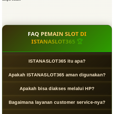
FAQ PEMAIN SLOT DI
ISTANASLOT365 🏆
ISTANASLOT365 itu apa?
ISTANASLOT365
adalah platform slot online terpercaya
Apakah ISTANASLOT365 aman digunakan?
dengan sistem modern dan layanan profesional.
Ya, menggunakan sistem keamanan berlapis untuk
Apakah bisa diakses melalui HP?
melindungi data pengguna.
Bisa, platform ini mendukung semua perangkat termasuk
Bagaimana layanan customer service-nya?
smartphone.
Tersedia 24 jam dengan respon cepat dan ramah !!