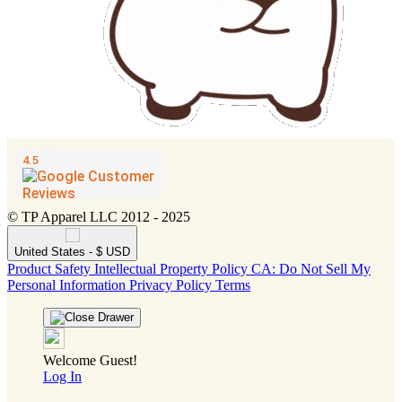
© TP Apparel LLC 2012 - 2025
United States - $ USD
Product Safety
Intellectual Property Policy
CA: Do Not Sell My
Personal Information
Privacy Policy
Terms
Welcome Guest!
Log In