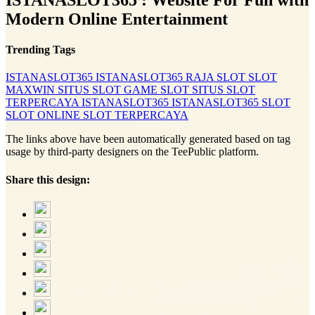
Modern Online Entertainment
Trending Tags
ISTANASLOT365
ISTANASLOT365
RAJA SLOT
SLOT
MAXWIN
SITUS SLOT
GAME SLOT
SITUS SLOT
TERPERCAYA
ISTANASLOT365
ISTANASLOT365 SLOT
SLOT ONLINE
SLOT TERPERCAYA
The links above have been automatically generated based on tag
usage by third-party designers on the TeePublic platform.
Share this design: