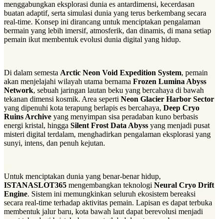
menggabungkan eksplorasi dunia es antardimensi, kecerdasan
buatan adaptif, serta simulasi dunia yang terus berkembang secara
real-time. Konsep ini dirancang untuk menciptakan pengalaman
bermain yang lebih imersif, atmosferik, dan dinamis, di mana setiap
pemain ikut membentuk evolusi dunia digital yang hidup.
Di dalam semesta
Arctic Neon Void Expedition System
, pemain
akan menjelajahi wilayah utama bernama
Frozen Lumina Abyss
Network
, sebuah jaringan lautan beku yang bercahaya di bawah
tekanan dimensi kosmik. Area seperti
Neon Glacier Harbor Sector
yang dipenuhi kota terapung berlapis es bercahaya,
Deep Cryo
Ruins Archive
yang menyimpan sisa peradaban kuno berbasis
energi kristal, hingga
Silent Frost Data Abyss
yang menjadi pusat
misteri digital terdalam, menghadirkan pengalaman eksplorasi yang
sunyi, intens, dan penuh kejutan.
Untuk menciptakan dunia yang benar-benar hidup,
ISTANASLOT365
mengembangkan teknologi
Neural Cryo Drift
Engine
. Sistem ini memungkinkan seluruh ekosistem bereaksi
secara real-time terhadap aktivitas pemain. Lapisan es dapat terbuka
membentuk jalur baru, kota bawah laut dapat berevolusi menjadi