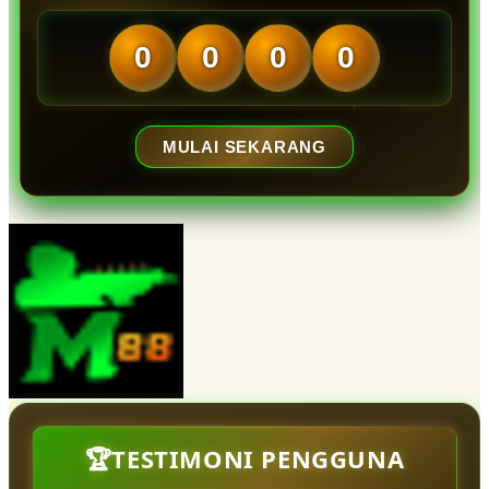
0
0
0
0
MULAI SEKARANG
🏆TESTIMONI PENGGUNA