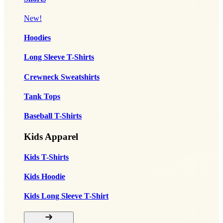
New!
Hoodies
Long Sleeve T-Shirts
Crewneck Sweatshirts
Tank Tops
Baseball T-Shirts
Kids Apparel
Kids T-Shirts
Kids Hoodie
Kids Long Sleeve T-Shirt