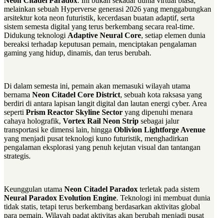
Neon Citadel Paradox
. Ini bukan sekadar dunia virtual biasa,
melainkan sebuah Hyperverse generasi 2026 yang menggabungkan
arsitektur kota neon futuristik, kecerdasan buatan adaptif, serta
sistem semesta digital yang terus berkembang secara real-time.
Didukung teknologi
Adaptive Neural Core
, setiap elemen dunia
bereaksi terhadap keputusan pemain, menciptakan pengalaman
gaming yang hidup, dinamis, dan terus berubah.
Di dalam semesta ini, pemain akan memasuki wilayah utama
bernama
Neon Citadel Core District
, sebuah kota raksasa yang
berdiri di antara lapisan langit digital dan lautan energi cyber. Area
seperti
Prism Reactor Skyline Sector
yang dipenuhi menara
cahaya holografik,
Vortex Rail Neon Strip
sebagai jalur
transportasi ke dimensi lain, hingga
Oblivion Lightforge Avenue
yang menjadi pusat teknologi kuno futuristik, menghadirkan
pengalaman eksplorasi yang penuh kejutan visual dan tantangan
strategis.
Keunggulan utama
Neon Citadel Paradox
terletak pada sistem
Neural Paradox Evolution Engine
. Teknologi ini membuat dunia
tidak statis, tetapi terus berkembang berdasarkan aktivitas global
para pemain. Wilayah padat aktivitas akan berubah menjadi pusat