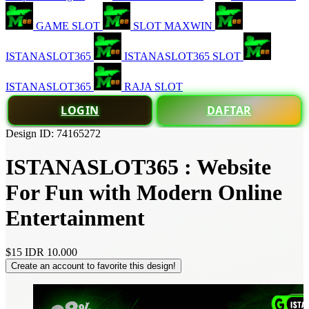
GAME SLOT
SLOT MAXWIN
ISTANASLOT365
ISTANASLOT365 SLOT
ISTANASLOT365
RAJA SLOT
LOGIN
DAFTAR
Design ID: 74165272
ISTANASLOT365 : Website
For Fun with Modern Online
Entertainment
$15
IDR 10.000
Create an account to favorite this design!