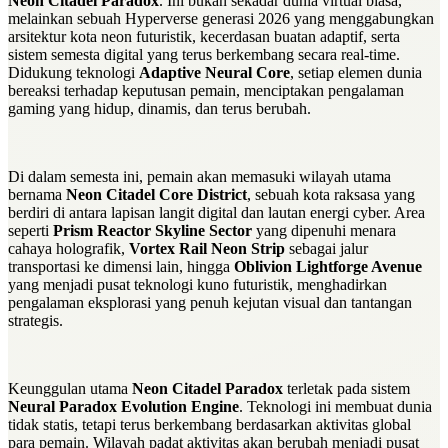
Neon Citadel Paradox
. Ini bukan sekadar dunia virtual biasa,
melainkan sebuah Hyperverse generasi 2026 yang menggabungkan
arsitektur kota neon futuristik, kecerdasan buatan adaptif, serta
sistem semesta digital yang terus berkembang secara real-time.
Didukung teknologi
Adaptive Neural Core
, setiap elemen dunia
bereaksi terhadap keputusan pemain, menciptakan pengalaman
gaming yang hidup, dinamis, dan terus berubah.
Di dalam semesta ini, pemain akan memasuki wilayah utama
bernama
Neon Citadel Core District
, sebuah kota raksasa yang
berdiri di antara lapisan langit digital dan lautan energi cyber. Area
seperti
Prism Reactor Skyline Sector
yang dipenuhi menara
cahaya holografik,
Vortex Rail Neon Strip
sebagai jalur
transportasi ke dimensi lain, hingga
Oblivion Lightforge Avenue
yang menjadi pusat teknologi kuno futuristik, menghadirkan
pengalaman eksplorasi yang penuh kejutan visual dan tantangan
strategis.
Keunggulan utama
Neon Citadel Paradox
terletak pada sistem
Neural Paradox Evolution Engine
. Teknologi ini membuat dunia
tidak statis, tetapi terus berkembang berdasarkan aktivitas global
para pemain. Wilayah padat aktivitas akan berubah menjadi pusat