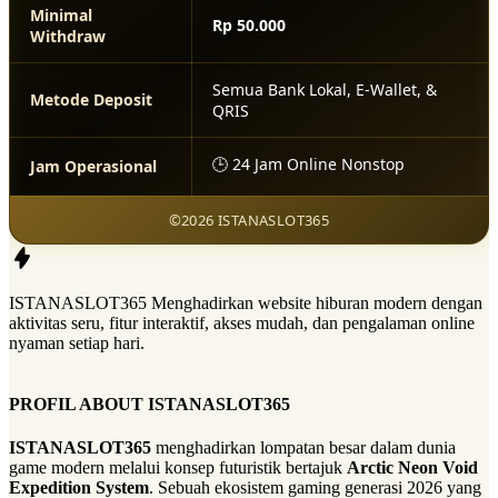
Minimal
Rp 50.000
Withdraw
Semua Bank Lokal, E-Wallet, &
Metode Deposit
QRIS
🕒 24 Jam Online Nonstop
Jam Operasional
©2026 ISTANASLOT365
ISTANASLOT365 Menghadirkan website hiburan modern dengan
aktivitas seru, fitur interaktif, akses mudah, dan pengalaman online
nyaman setiap hari.
PROFIL ABOUT ISTANASLOT365
ISTANASLOT365
menghadirkan lompatan besar dalam dunia
game modern melalui konsep futuristik bertajuk
Arctic Neon Void
Expedition System
. Sebuah ekosistem gaming generasi 2026 yang