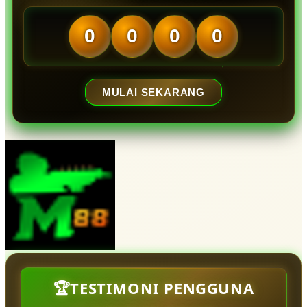
0
0
0
0
MULAI SEKARANG
🏆TESTIMONI PENGGUNA