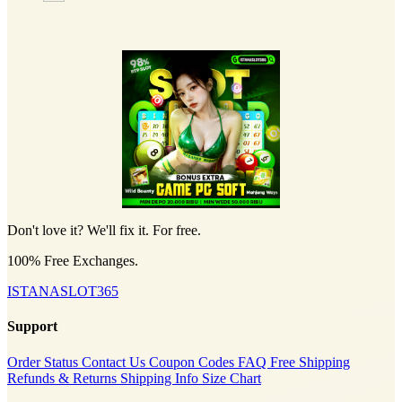
Don't love it? We'll fix it. For free.
100% Free Exchanges.
ISTANASLOT365
Support
Order Status
Contact Us
Coupon Codes
FAQ
Free Shipping
Refunds & Returns
Shipping Info
Size Chart