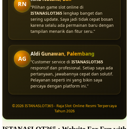
RN
“Pilihan game slot online di
ISTANASLOT365
lengkap banget dan
sering update. Saya jadi tidak cepat bosan
karena selalu ada permainan baru dengan
tampilan menarik dan fitur seru.”
Aldi Gunawan, Palembang
AG
“Customer service di
ISTANASLOT365
responsif dan profesional. Setiap saya ada
pertanyaan, jawabannya cepat dan solutif.
Pelayanan seperti ini yang bikin saya
percaya dengan platform ini.”
©2026 ISTANASLOT365 - Raja Slot Online Resmi Terpercaya
Tahun 2026
ISTANASLOT365 : Website For Fun with