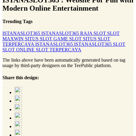
Modern Online Entertainment
Trending Tags
ISTANASLOT365
ISTANASLOT365
RAJA SLOT
SLOT
MAXWIN
SITUS SLOT
GAME SLOT
SITUS SLOT
TERPERCAYA
ISTANASLOT365
ISTANASLOT365 SLOT
SLOT ONLINE
SLOT TERPERCAYA
The links above have been automatically generated based on tag
usage by third-party designers on the TeePublic platform.
Share this design: