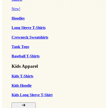
New!
Hoodies
Long Sleeve T-Shirts
Crewneck Sweatshirts
Tank Tops
Baseball T-Shirts
Kids Apparel
Kids T-Shirts
Kids Hoodie
Kids Long Sleeve T-Shirt