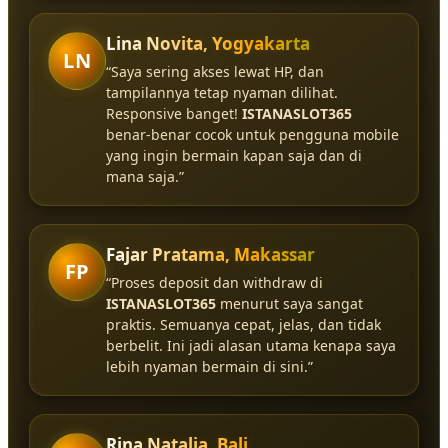
Lina Novita, Yogyakarta
LN
“Saya sering akses lewat HP, dan
tampilannya tetap nyaman dilihat.
Responsive banget!
ISTANASLOT365
benar-benar cocok untuk pengguna mobile
yang ingin bermain kapan saja dan di
mana saja.”
Fajar Pratama, Makassar
FP
“Proses deposit dan withdraw di
ISTANASLOT365
menurut saya sangat
praktis. Semuanya cepat, jelas, dan tidak
berbelit. Ini jadi alasan utama kenapa saya
lebih nyaman bermain di sini.”
Rina Natalia, Bali