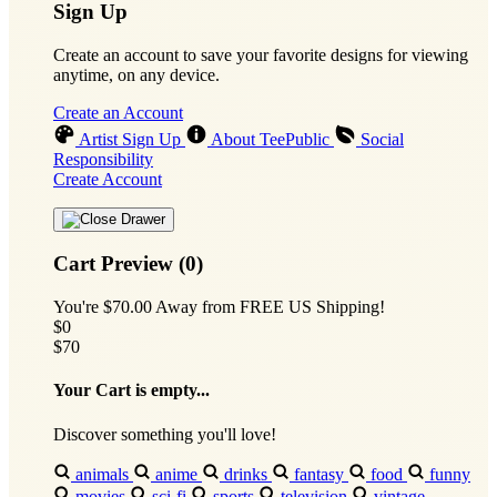
Sign Up
Create an account to save your favorite designs for viewing
anytime, on any device.
Create an Account
Artist Sign Up
About TeePublic
Social
Responsibility
Create Account
Cart Preview (0)
You're
$70.00
Away from
FREE US Shipping!
$0
$70
Your Cart is empty...
Discover something you'll love!
animals
anime
drinks
fantasy
food
funny
movies
sci-fi
sports
television
vintage