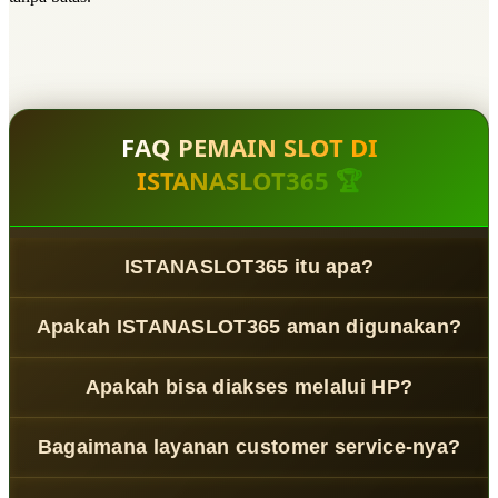
FAQ PEMAIN SLOT DI
ISTANASLOT365 🏆
ISTANASLOT365 itu apa?
ISTANASLOT365
adalah platform slot online terpercaya
Apakah ISTANASLOT365 aman digunakan?
dengan sistem modern dan layanan profesional.
Ya, menggunakan sistem keamanan berlapis untuk
Apakah bisa diakses melalui HP?
melindungi data pengguna.
Bisa, platform ini mendukung semua perangkat termasuk
Bagaimana layanan customer service-nya?
smartphone.
Tersedia 24 jam dengan respon cepat dan ramah !!