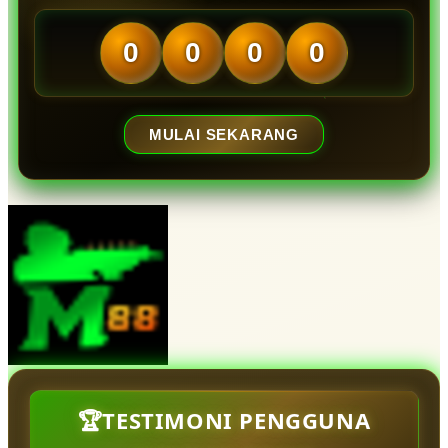
0
0
0
0
MULAI SEKARANG
🏆TESTIMONI PENGGUNA