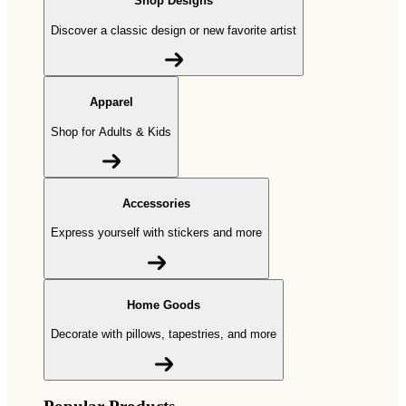
Shop Designs
Discover a classic design or new favorite artist
Apparel
Shop for Adults & Kids
Accessories
Express yourself with stickers and more
Home Goods
Decorate with pillows, tapestries, and more