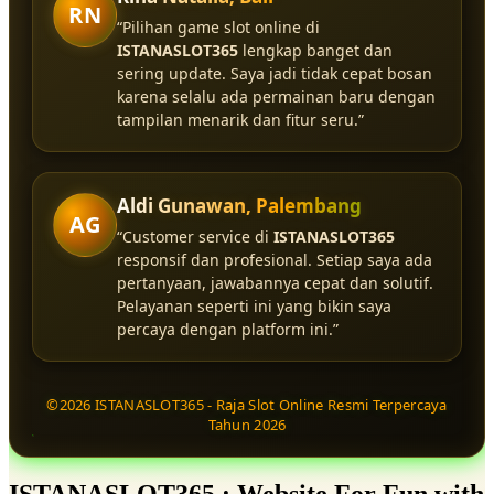
RN
“Pilihan game slot online di
ISTANASLOT365
lengkap banget dan
sering update. Saya jadi tidak cepat bosan
karena selalu ada permainan baru dengan
tampilan menarik dan fitur seru.”
Aldi Gunawan, Palembang
AG
“Customer service di
ISTANASLOT365
responsif dan profesional. Setiap saya ada
pertanyaan, jawabannya cepat dan solutif.
Pelayanan seperti ini yang bikin saya
percaya dengan platform ini.”
©2026 ISTANASLOT365 - Raja Slot Online Resmi Terpercaya
Tahun 2026
ISTANASLOT365 : Website For Fun with