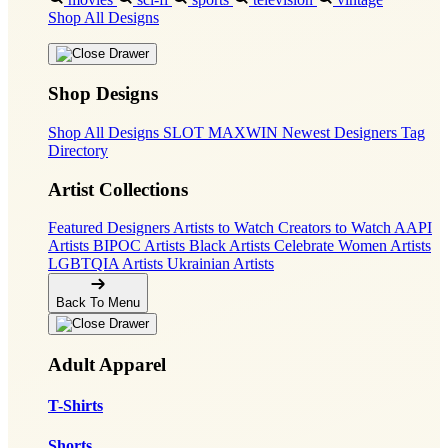
Shop All Designs
Shop Designs
Shop All Designs
SLOT MAXWIN
Newest Designers
Tag
Directory
Artist Collections
Featured Designers
Artists to Watch
Creators to Watch
AAPI
Artists
BIPOC Artists
Black Artists
Celebrate Women Artists
LGBTQIA Artists
Ukrainian Artists
Back To Menu
Adult Apparel
T-Shirts
Shorts