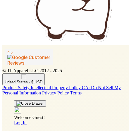
© TP Apparel LLC 2012 - 2025
United States - $ USD
Product Safety
Intellectual Property Policy
CA: Do Not Sell My
Personal Information
Privacy Policy
Terms
Welcome Guest!
Log In