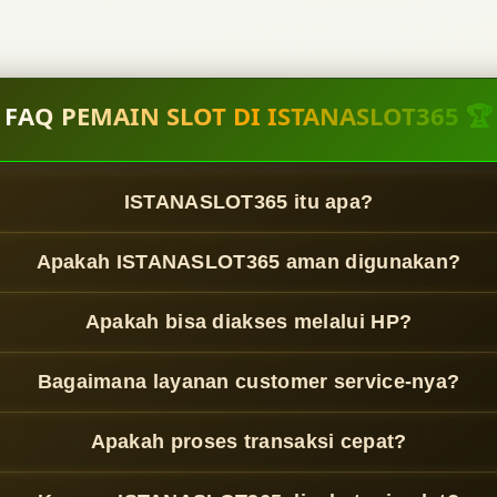
FAQ PEMAIN SLOT DI ISTANASLOT365 🏆
ISTANASLOT365 itu apa?
tform slot online terpercaya dengan sistem modern dan layanan p
Apakah ISTANASLOT365 aman digunakan?
eamanan berlapis untuk melindungi data pengguna.
Apakah bisa diakses melalui HP?
kung semua perangkat termasuk smartphone.
Bagaimana layanan customer service-nya?
spon cepat dan ramah !!
Apakah proses transaksi cepat?
diproses dengan sistem otomatis yang efisien.