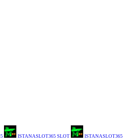
65
ISTANASLOT365 SLOT
ISTANASLOT365