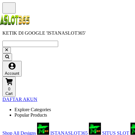
KETIK DI GOOGLE 'ISTANASLOT365'
Account
0
Cart
DAFTAR AKUN
Explore Categories
Popular Products
Shop All Designs
ISTANASLOT365
SITUS SLOT