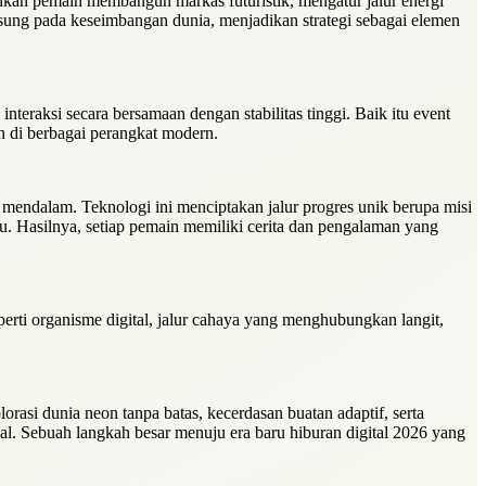
nkan pemain membangun markas futuristik, mengatur jalur energi
sung pada keseimbangan dunia, menjadikan strategi sebagai elemen
nteraksi secara bersamaan dengan stabilitas tinggi. Baik itu event
n di berbagai perangkat modern.
 mendalam. Teknologi ini menciptakan jalur progres unik berupa misi
u. Hasilnya, setiap pemain memiliki cerita dan pengalaman yang
rti organisme digital, jalur cahaya yang menghubungkan langit,
si dunia neon tanpa batas, kecerdasan buatan adaptif, serta
al. Sebuah langkah besar menuju era baru hiburan digital 2026 yang