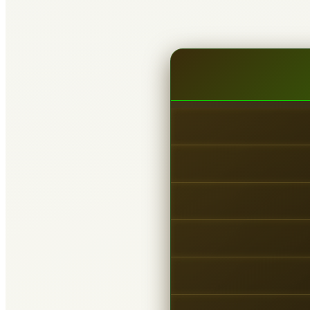
ISTANASLOT365
adalah pla
Ya, menggunakan sistem k
Bisa, platform ini mendu
Tersedia 24 jam dengan re
Ya, deposit dan penarikan 