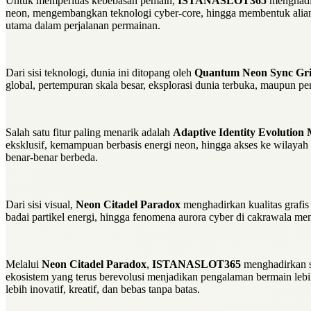
Untuk memperluas kebebasan pemain,
ISTANASLOT365
menghadir
neon, mengembangkan teknologi cyber-core, hingga membentuk alians
utama dalam perjalanan permainan.
Dari sisi teknologi, dunia ini ditopang oleh
Quantum Neon Sync Gr
global, pertempuran skala besar, eksplorasi dunia terbuka, maupun p
Salah satu fitur paling menarik adalah
Adaptive Identity Evolution 
eksklusif, kemampuan berbasis energi neon, hingga akses ke wilayah 
benar-benar berbeda.
Dari sisi visual,
Neon Citadel Paradox
menghadirkan kualitas grafis
badai partikel energi, hingga fenomena aurora cyber di cakrawala men
Melalui
Neon Citadel Paradox
,
ISTANASLOT365
menghadirkan st
ekosistem yang terus berevolusi menjadikan pengalaman bermain lebih
lebih inovatif, kreatif, dan bebas tanpa batas.