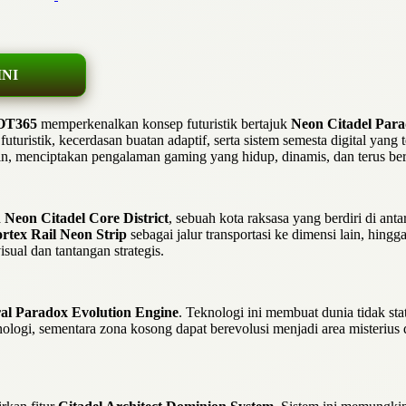
INI
OT365
memperkenalkan konsep futuristik bertajuk
Neon Citadel Par
turistik, kecerdasan buatan adaptif, serta sistem semesta digital yang
ain, menciptakan pengalaman gaming yang hidup, dinamis, dan terus be
a
Neon Citadel Core District
, sebuah kota raksasa yang berdiri di antar
rtex Rail Neon Strip
sebagai jalur transportasi ke dimensi lain, hingg
sual dan tantangan strategis.
al Paradox Evolution Engine
. Teknologi ini membuat dunia tidak sta
ologi, sementara zona kosong dapat berevolusi menjadi area misterius 