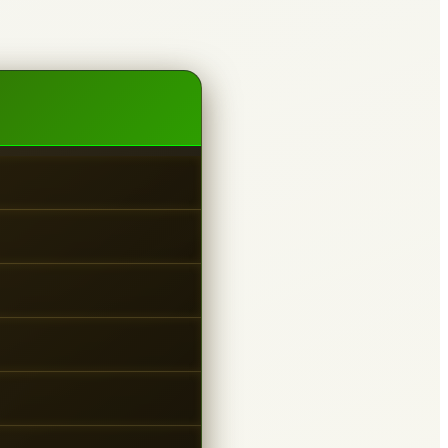
rofesional.