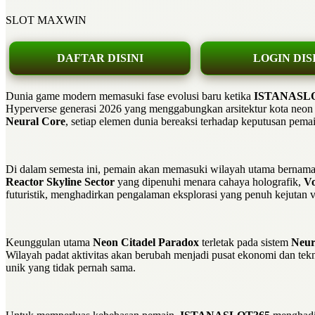
SLOT MAXWIN
DAFTAR DISINI
LOGIN DIS
Dunia game modern memasuki fase evolusi baru ketika
ISTANASL
Hyperverse generasi 2026 yang menggabungkan arsitektur kota neon fu
Neural Core
, setiap elemen dunia bereaksi terhadap keputusan pem
Di dalam semesta ini, pemain akan memasuki wilayah utama bernam
Reactor Skyline Sector
yang dipenuhi menara cahaya holografik,
Vo
futuristik, menghadirkan pengalaman eksplorasi yang penuh kejutan vi
Keunggulan utama
Neon Citadel Paradox
terletak pada sistem
Neur
Wilayah padat aktivitas akan berubah menjadi pusat ekonomi dan tekn
unik yang tidak pernah sama.