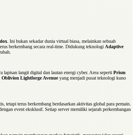
adox
. Ini bukan sekadar dunia virtual biasa, melainkan sebuah
 terus berkembang secara real-time. Didukung teknologi
Adaptive
rubah.
a lapisan langit digital dan lautan energi cyber. Area seperti
Prism
a
Oblivion Lightforge Avenue
yang menjadi pusat teknologi kuno
tis, tetapi terus berkembang berdasarkan aktivitas global para pemain.
dengan event eksklusif. Setiap server memiliki sejarah perkembangan