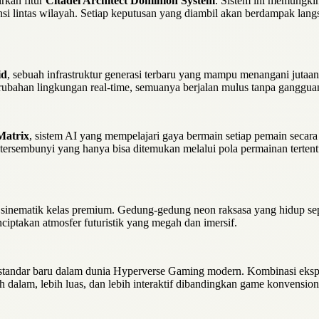
kan fitur
Citadel Architect Dominion System
. Sistem ini memungki
i lintas wilayah. Setiap keputusan yang diambil akan berdampak lang
id
, sebuah infrastruktur generasi terbaru yang mampu menangani jutaan i
erubahan lingkungan real-time, semuanya berjalan mulus tanpa ganggua
Matrix
, sistem AI yang mempelajari gaya bermain setiap pemain secara
tersembunyi yang hanya bisa ditemukan melalui pola permainan tertent
 sinematik kelas premium. Gedung-gedung neon raksasa yang hidup sepe
ciptakan atmosfer futuristik yang megah dan imersif.
andar baru dalam dunia Hyperverse Gaming modern. Kombinasi eksplora
 dalam, lebih luas, dan lebih interaktif dibandingkan game konvension