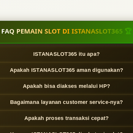
FAQ PEMAIN SLOT DI ISTANASLOT365 🏆
ISTANASLOT365 itu apa?
tform slot online terpercaya dengan sistem modern dan layanan p
Apakah ISTANASLOT365 aman digunakan?
eamanan berlapis untuk melindungi data pengguna.
Apakah bisa diakses melalui HP?
kung semua perangkat termasuk smartphone.
Bagaimana layanan customer service-nya?
spon cepat dan ramah !!
Apakah proses transaksi cepat?
diproses dengan sistem otomatis yang efisien.