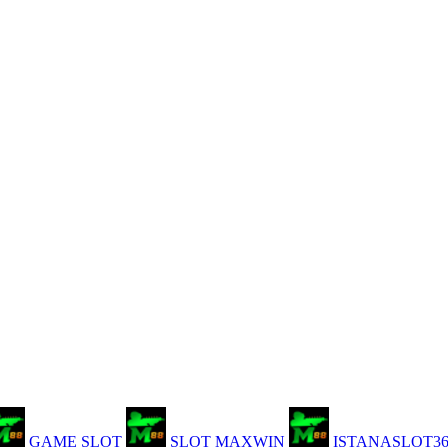
GAME SLOT
SLOT MAXWIN
ISTANASLOT3