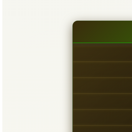
ISTANASLOT365
adalah pla
Ya, menggunakan sistem k
Bisa, platform ini mendu
Tersedia 24 jam dengan re
Ya, deposit dan penarikan 