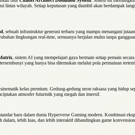
kan fitur
Citadel Architect Dominion System
. Sistem ini memungki
i lintas wilayah. Setiap keputusan yang diambil akan berdampak lang
id
, sebuah infrastruktur generasi terbaru yang mampu menangani jutaan i
erubahan lingkungan real-time, semuanya berjalan mulus tanpa ganggua
Matrix
, sistem AI yang mempelajari gaya bermain setiap pemain secara
tersembunyi yang hanya bisa ditemukan melalui pola permainan tertent
 sinematik kelas premium. Gedung-gedung neon raksasa yang hidup sepe
ciptakan atmosfer futuristik yang megah dan imersif.
andar baru dalam dunia Hyperverse Gaming modern. Kombinasi eksplora
 dalam, lebih luas, dan lebih interaktif dibandingkan game konvension