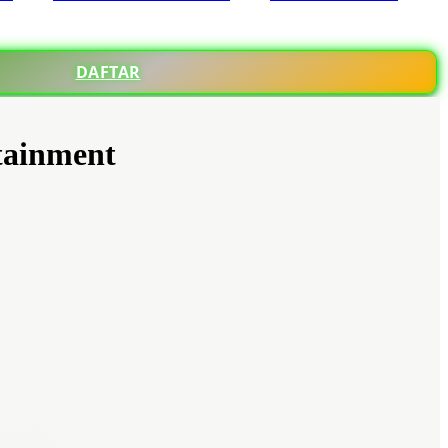
DAFTAR
tainment