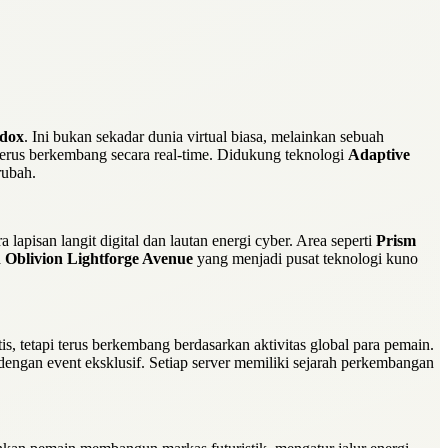
adox
. Ini bukan sekadar dunia virtual biasa, melainkan sebuah
 terus berkembang secara real-time. Didukung teknologi
Adaptive
rubah.
a lapisan langit digital dan lautan energi cyber. Area seperti
Prism
a
Oblivion Lightforge Avenue
yang menjadi pusat teknologi kuno
tis, tetapi terus berkembang berdasarkan aktivitas global para pemain.
dengan event eksklusif. Setiap server memiliki sejarah perkembangan