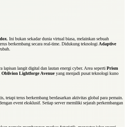
adox
. Ini bukan sekadar dunia virtual biasa, melainkan sebuah
 terus berkembang secara real-time. Didukung teknologi
Adaptive
rubah.
a lapisan langit digital dan lautan energi cyber. Area seperti
Prism
a
Oblivion Lightforge Avenue
yang menjadi pusat teknologi kuno
tis, tetapi terus berkembang berdasarkan aktivitas global para pemain.
dengan event eksklusif. Setiap server memiliki sejarah perkembangan