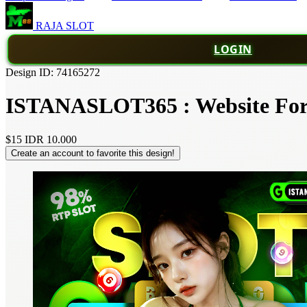
RAJA SLOT
LOGIN
Design ID: 74165272
ISTANASLOT365 : Website For 
$15
IDR 10.000
Create an account to favorite this design!