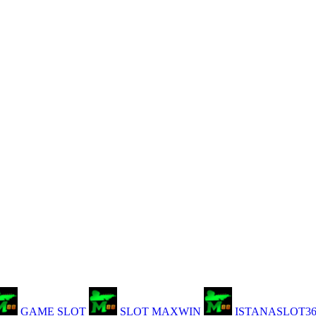
GAME SLOT
SLOT MAXWIN
ISTANASLOT3