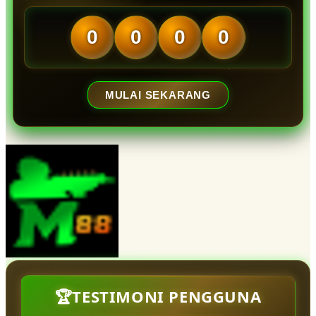
0
0
0
0
MULAI SEKARANG
🏆TESTIMONI PENGGUNA