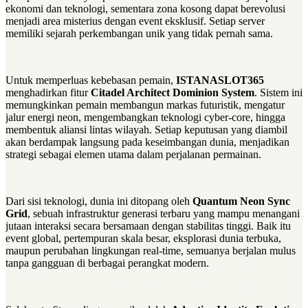
ekonomi dan teknologi, sementara zona kosong dapat berevolusi
menjadi area misterius dengan event eksklusif. Setiap server
memiliki sejarah perkembangan unik yang tidak pernah sama.
Untuk memperluas kebebasan pemain,
ISTANASLOT365
menghadirkan fitur
Citadel Architect Dominion System
. Sistem ini
memungkinkan pemain membangun markas futuristik, mengatur
jalur energi neon, mengembangkan teknologi cyber-core, hingga
membentuk aliansi lintas wilayah. Setiap keputusan yang diambil
akan berdampak langsung pada keseimbangan dunia, menjadikan
strategi sebagai elemen utama dalam perjalanan permainan.
Dari sisi teknologi, dunia ini ditopang oleh
Quantum Neon Sync
Grid
, sebuah infrastruktur generasi terbaru yang mampu menangani
jutaan interaksi secara bersamaan dengan stabilitas tinggi. Baik itu
event global, pertempuran skala besar, eksplorasi dunia terbuka,
maupun perubahan lingkungan real-time, semuanya berjalan mulus
tanpa gangguan di berbagai perangkat modern.