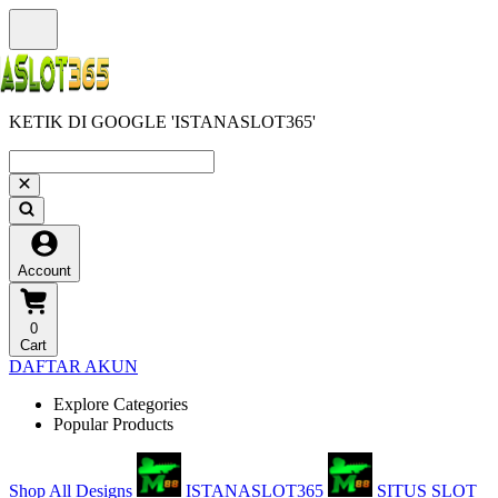
KETIK DI GOOGLE 'ISTANASLOT365'
Account
0
Cart
DAFTAR AKUN
Explore Categories
Popular Products
Shop All Designs
ISTANASLOT365
SITUS SLOT