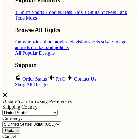
Popular Products
T-Shirts
Shorts
Hoodies
Hats
Kids T-Shirts
Stickers
Tank
Tops
Mugs
Browse All Topics
funny
music
anime
movies
television
sports
sci-fi
vintage
animals
drinks
food
politics
All Popular Designs
Support
Order Status
FAQ
Contact Us
Shop All Designs
Update Your Browsing Preferences
Shipping Country:
Currency:
Cancel