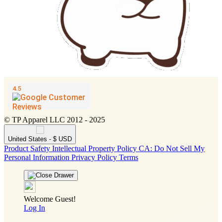
© TP Apparel LLC 2012 - 2025
United States - $ USD
Product Safety
Intellectual Property Policy
CA: Do Not Sell My
Personal Information
Privacy Policy
Terms
Welcome Guest!
Log In