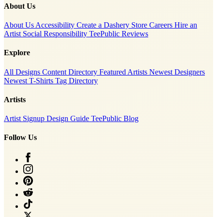
About Us
About Us
Accessibility
Create a Dashery Store
Careers
Hire an
Artist
Social Responsibility
TeePublic Reviews
Explore
All Designs
Content Directory
Featured Artists
Newest Designers
Newest T-Shirts
Tag Directory
Artists
Artist Signup
Design Guide
TeePublic Blog
Follow Us