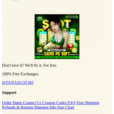
Don't love it? We'll fix it. For free.
100% Free Exchanges.
ISTANASLOT365
Support
Order Status
Contact Us
Coupon Codes
FAQ
Free Shipping
Refunds & Returns
Shipping Info
Size Chart