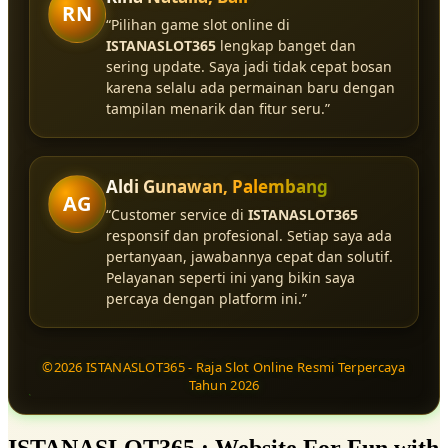
RN
“Pilihan game slot online di
ISTANASLOT365
lengkap banget dan
sering update. Saya jadi tidak cepat bosan
karena selalu ada permainan baru dengan
tampilan menarik dan fitur seru.”
Aldi Gunawan, Palembang
AG
“Customer service di
ISTANASLOT365
responsif dan profesional. Setiap saya ada
pertanyaan, jawabannya cepat dan solutif.
Pelayanan seperti ini yang bikin saya
percaya dengan platform ini.”
©2026 ISTANASLOT365 - Raja Slot Online Resmi Terpercaya
Tahun 2026
ISTANASLOT365 : Website For Fun with