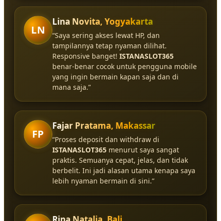
Lina Novita, Yogyakarta
LN
“Saya sering akses lewat HP, dan
tampilannya tetap nyaman dilihat.
Responsive banget!
ISTANASLOT365
benar-benar cocok untuk pengguna mobile
yang ingin bermain kapan saja dan di
mana saja.”
Fajar Pratama, Makassar
FP
“Proses deposit dan withdraw di
ISTANASLOT365
menurut saya sangat
praktis. Semuanya cepat, jelas, dan tidak
berbelit. Ini jadi alasan utama kenapa saya
lebih nyaman bermain di sini.”
Rina Natalia, Bali