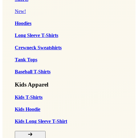
New!
Hoodies
Long Sleeve T-Shirts
Crewneck Sweatshirts
Tank Tops
Baseball T-Shirts
Kids Apparel
Kids T-Shirts
Kids Hoodie
Kids Long Sleeve T-Shirt