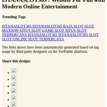
Modern Online Entertainment
Trending Tags
ISTANASLOT365
ISTANASLOT365
RAJA SLOT
SLOT
MAXWIN
SITUS SLOT
GAME SLOT
SITUS SLOT
TERPERCAYA
ISTANASLOT365
ISTANASLOT365 SLOT
SLOT ONLINE
SLOT TERPERCAYA
The links above have been automatically generated based on tag
usage by third-party designers on the TeePublic platform.
Share this design: