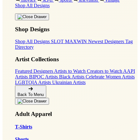
Shop All Designs
Shop Designs
Shop All Designs
SLOT MAXWIN
Newest Designers
Tag
Directory
Artist Collections
Featured Designers
Artists to Watch
Creators to Watch
AAPI
Artists
BIPOC Artists
Black Artists
Celebrate Women Artists
LGBTQIA Artists
Ukrainian Artists
Back To Menu
Adult Apparel
T-Shirts
Shorts