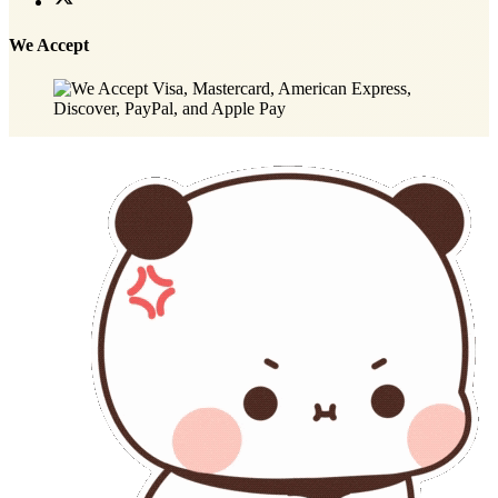
We Accept