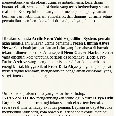
menggabungkan eksplorasi dunia es antardimensi, kecerdasan
buatan adaptif, serta simulasi dunia yang terus berkembang secara
real-time. Konsep ini dirancang untuk menciptakan pengalaman
bermain yang lebih imersif, atmosferik, dan dinamis, di mana setiap
pemain ikut membentuk evolusi dunia digital yang hidup.
Di dalam semesta
Arctic Neon Void Expedition System
, pemain
akan menjelajahi wilayah utama bernama
Frozen Lumina Abyss
Network
, sebuah jaringan lautan beku yang bercahaya di bawah
tekanan dimensi kosmik. Area seperti
Neon Glacier Harbor Sector
yang dipenuhi kota terapung berlapis es bercahaya,
Deep Cryo
Ruins Archive
yang menyimpan sisa peradaban kuno berbasis
energi kristal, hingga
Silent Frost Data Abyss
yang menjadi pusat
misteri digital terdalam, menghadirkan pengalaman eksplorasi yang
sunyi, intens, dan penuh kejutan.
Untuk menciptakan dunia yang benar-benar hidup,
ISTANASLOT365
mengembangkan teknologi
Neural Cryo Drift
Engine
. Sistem ini memungkinkan seluruh ekosistem bereaksi
secara real-time terhadap aktivitas pemain. Lapisan es dapat terbuka
membentuk jalur baru, kota bawah laut dapat berevolusi menjadi