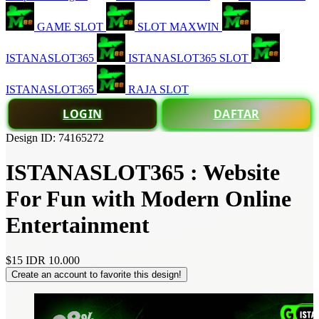
GAME SLOT
SLOT MAXWIN
ISTANASLOT365
ISTANASLOT365 SLOT
ISTANASLOT365
RAJA SLOT
LOGIN
DAFTAR
Design ID: 74165272
ISTANASLOT365 : Website
For Fun with Modern Online
Entertainment
$15
IDR 10.000
Create an account to favorite this design!