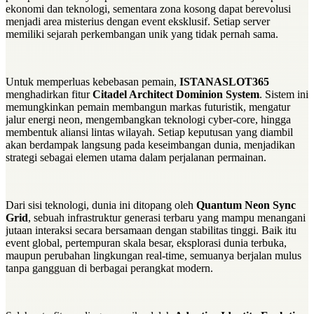
ekonomi dan teknologi, sementara zona kosong dapat berevolusi
menjadi area misterius dengan event eksklusif. Setiap server
memiliki sejarah perkembangan unik yang tidak pernah sama.
Untuk memperluas kebebasan pemain,
ISTANASLOT365
menghadirkan fitur
Citadel Architect Dominion System
. Sistem ini
memungkinkan pemain membangun markas futuristik, mengatur
jalur energi neon, mengembangkan teknologi cyber-core, hingga
membentuk aliansi lintas wilayah. Setiap keputusan yang diambil
akan berdampak langsung pada keseimbangan dunia, menjadikan
strategi sebagai elemen utama dalam perjalanan permainan.
Dari sisi teknologi, dunia ini ditopang oleh
Quantum Neon Sync
Grid
, sebuah infrastruktur generasi terbaru yang mampu menangani
jutaan interaksi secara bersamaan dengan stabilitas tinggi. Baik itu
event global, pertempuran skala besar, eksplorasi dunia terbuka,
maupun perubahan lingkungan real-time, semuanya berjalan mulus
tanpa gangguan di berbagai perangkat modern.