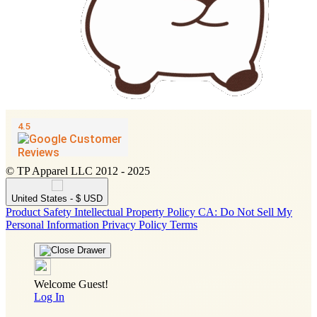
© TP Apparel LLC 2012 - 2025
United States - $ USD
Product Safety
Intellectual Property Policy
CA: Do Not Sell My
Personal Information
Privacy Policy
Terms
Welcome Guest!
Log In