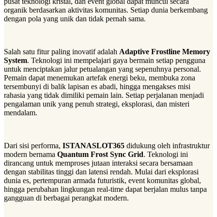
pusat teknologi kristal, dan event global dapat muncul secara
organik berdasarkan aktivitas komunitas. Setiap dunia berkembang
dengan pola yang unik dan tidak pernah sama.
Salah satu fitur paling inovatif adalah
Adaptive Frostline Memory
System
. Teknologi ini mempelajari gaya bermain setiap pengguna
untuk menciptakan jalur petualangan yang sepenuhnya personal.
Pemain dapat menemukan artefak energi beku, membuka zona
tersembunyi di balik lapisan es abadi, hingga mengakses misi
rahasia yang tidak dimiliki pemain lain. Setiap perjalanan menjadi
pengalaman unik yang penuh strategi, eksplorasi, dan misteri
mendalam.
Dari sisi performa,
ISTANASLOT365
didukung oleh infrastruktur
modern bernama
Quantum Frost Sync Grid
. Teknologi ini
dirancang untuk memproses jutaan interaksi secara bersamaan
dengan stabilitas tinggi dan latensi rendah. Mulai dari eksplorasi
dunia es, pertempuran armada futuristik, event komunitas global,
hingga perubahan lingkungan real-time dapat berjalan mulus tanpa
gangguan di berbagai perangkat modern.