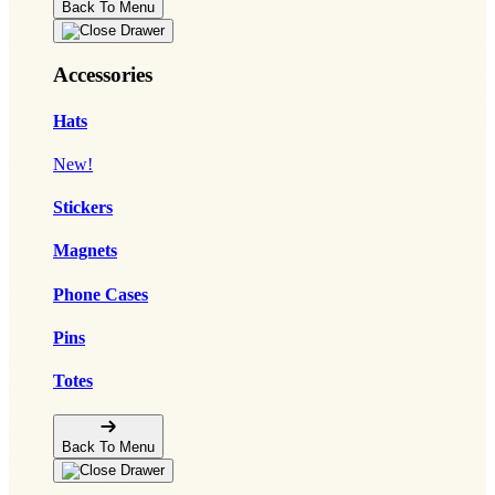
Back To Menu
Accessories
Hats
New!
Stickers
Magnets
Phone Cases
Pins
Totes
Back To Menu