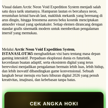
Visual dalam Arctic Neon Void Expedition System menjadi salah
satu daya tarik utamanya. Hamparan lautan es bercahaya neon,
reruntuhan kristal bawah laut, makhluk mekanik yang berenang di
arus dingin, hingga fenomena aurora beku kosmik menciptakan
atmosfer visual yang spektakuler. Setiap elemen dirancang dengan
standar grafis sinematik modern untuk memberikan pengalaman
imersif yang memukau.
Melalui
Arctic Neon Void Expedition System
,
ISTANASLOT365
menghadirkan visi baru tentang masa depan
gaming interaktif. Perpaduan eksplorasi dunia es futuristik,
kecerdasan buatan adaptif, serta ekosistem digital yang terus
berevolusi menjadikan pengalaman bermain lebih luas, lebih hidup,
dan lebih inovatif dibandingkan game konvensional. Sebuah
langkah besar menuju era baru hiburan digital 2026 yang penuh
kreativitas, imajinasi, dan kebebasan tanpa batas.
CEK ANGKA HOKI