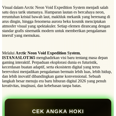
Visual dalam Arctic Neon Void Expedition System menjadi salah
satu daya tarik utamanya. Hamparan lautan es bercahaya neon,
reruntuhan kristal bawah laut, makhluk mekanik yang berenang di
arus dingin, hingga fenomena aurora beku kosmik menciptakan
atmosfer visual yang spektakuler. Setiap elemen dirancang dengan
standar grafis sinematik modern untuk memberikan pengalaman
imersif yang memukau.
Melalui
Arctic Neon Void Expedition System
,
ISTANASLOT365
menghadirkan visi baru tentang masa depan
gaming interaktif. Perpaduan eksplorasi dunia es futuristik,
kecerdasan buatan adaptif, serta ekosistem digital yang terus
berevolusi menjadikan pengalaman bermain lebih luas, lebih hidup,
dan lebih inovatif dibandingkan game konvensional. Sebuah
langkah besar menuju era baru hiburan digital 2026 yang penuh
kreativitas, imajinasi, dan kebebasan tanpa batas.
CEK ANGKA HOKI