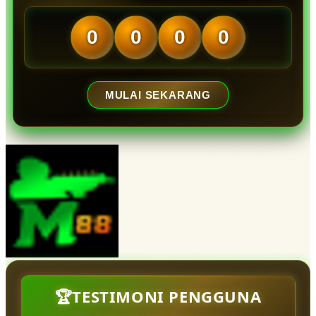
0
0
0
0
MULAI SEKARANG
🏆TESTIMONI PENGGUNA