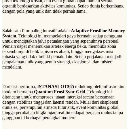
pusat teknologi kristal, dan event global dapat muncul secara
organik berdasarkan aktivitas komunitas. Setiap dunia berkembang
dengan pola yang unik dan tidak pernah sama.
Salah satu fitur paling inovatif adalah
Adaptive Frostline Memory
System
. Teknologi ini mempelajari gaya bermain setiap pengguna
untuk menciptakan jalur petualangan yang sepenuhnya personal.
Pemain dapat menemukan artefak energi beku, membuka zona
tersembunyi di balik lapisan es abadi, hingga mengakses misi
rahasia yang tidak dimiliki pemain lain. Setiap perjalanan menjadi
pengalaman unik yang penuh strategi, eksplorasi, dan misteri
mendalam.
Dari sisi performa,
ISTANASLOT365
didukung oleh infrastruktur
modern bernama
Quantum Frost Sync Grid
. Teknologi ini
dirancang untuk memproses jutaan interaksi secara bersamaan
dengan stabilitas tinggi dan latensi rendah. Mulai dari eksplorasi
dunia es, pertempuran armada futuristik, event komunitas global,
hingga perubahan lingkungan real-time dapat berjalan mulus tanpa
gangguan di berbagai perangkat modern.