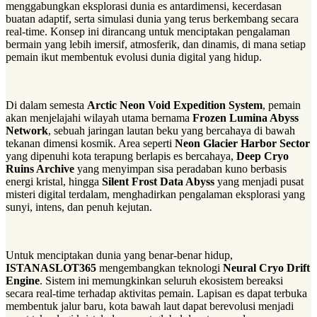
menggabungkan eksplorasi dunia es antardimensi, kecerdasan
buatan adaptif, serta simulasi dunia yang terus berkembang secara
real-time. Konsep ini dirancang untuk menciptakan pengalaman
bermain yang lebih imersif, atmosferik, dan dinamis, di mana setiap
pemain ikut membentuk evolusi dunia digital yang hidup.
Di dalam semesta
Arctic Neon Void Expedition System
, pemain
akan menjelajahi wilayah utama bernama
Frozen Lumina Abyss
Network
, sebuah jaringan lautan beku yang bercahaya di bawah
tekanan dimensi kosmik. Area seperti
Neon Glacier Harbor Sector
yang dipenuhi kota terapung berlapis es bercahaya,
Deep Cryo
Ruins Archive
yang menyimpan sisa peradaban kuno berbasis
energi kristal, hingga
Silent Frost Data Abyss
yang menjadi pusat
misteri digital terdalam, menghadirkan pengalaman eksplorasi yang
sunyi, intens, dan penuh kejutan.
Untuk menciptakan dunia yang benar-benar hidup,
ISTANASLOT365
mengembangkan teknologi
Neural Cryo Drift
Engine
. Sistem ini memungkinkan seluruh ekosistem bereaksi
secara real-time terhadap aktivitas pemain. Lapisan es dapat terbuka
membentuk jalur baru, kota bawah laut dapat berevolusi menjadi