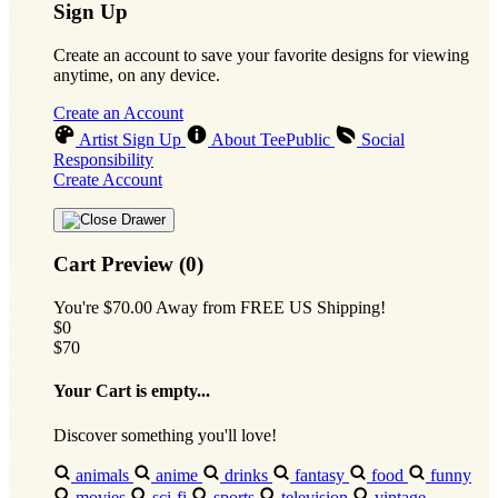
Sign Up
Create an account to save your favorite designs for viewing
anytime, on any device.
Create an Account
Artist Sign Up
About TeePublic
Social
Responsibility
Create Account
Cart Preview (0)
You're
$70.00
Away from
FREE US Shipping!
$0
$70
Your Cart is empty...
Discover something you'll love!
animals
anime
drinks
fantasy
food
funny
movies
sci-fi
sports
television
vintage