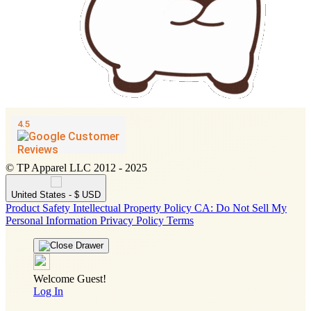
© TP Apparel LLC 2012 - 2025
United States - $ USD
Product Safety
Intellectual Property Policy
CA: Do Not Sell My
Personal Information
Privacy Policy
Terms
Welcome Guest!
Log In