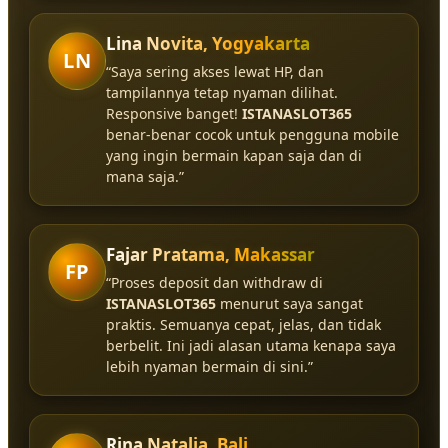
Lina Novita, Yogyakarta
LN
“Saya sering akses lewat HP, dan
tampilannya tetap nyaman dilihat.
Responsive banget!
ISTANASLOT365
benar-benar cocok untuk pengguna mobile
yang ingin bermain kapan saja dan di
mana saja.”
Fajar Pratama, Makassar
FP
“Proses deposit dan withdraw di
ISTANASLOT365
menurut saya sangat
praktis. Semuanya cepat, jelas, dan tidak
berbelit. Ini jadi alasan utama kenapa saya
lebih nyaman bermain di sini.”
Rina Natalia, Bali