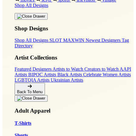
Shop All Designs
Shop Designs
Shop All Designs
SLOT MAXWIN
Newest Designers
Tag
Directory
Artist Collections
Featured Designers
Artists to Watch
Creators to Watch
AAPI
Artists
BIPOC Artists
Black Artists
Celebrate Women Artists
LGBTQIA Artists
Ukrainian Artists
Back To Menu
Adult Apparel
T-Shirts
Shorts