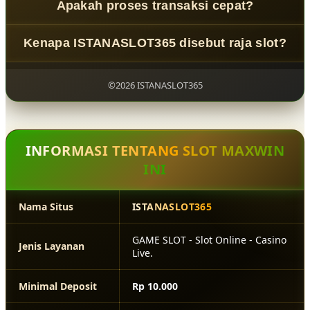
Apakah proses transaksi cepat?
Ya, deposit dan penarikan diproses dengan sistem
Kenapa ISTANASLOT365 disebut raja slot?
otomatis yang efisien.
Karena performa stabil, fitur lengkap, dan kepercayaan
pengguna yang tinggi.
©2026 ISTANASLOT365
INFORMASI TENTANG SLOT MAXWIN
INI
Nama Situs
ISTANASLOT365
GAME SLOT - Slot Online - Casino
Jenis Layanan
Live.
Minimal Deposit
Rp 10.000