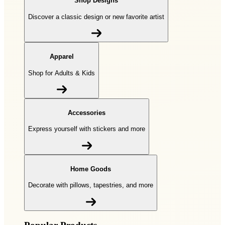
Shop Designs
Discover a classic design or new favorite artist
Apparel
Shop for Adults & Kids
Accessories
Express yourself with stickers and more
Home Goods
Decorate with pillows, tapestries, and more