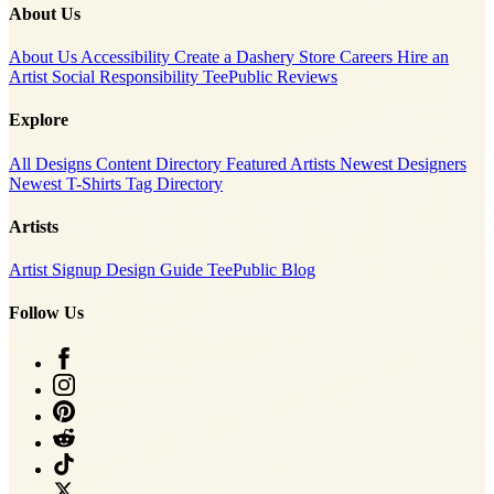
About Us
About Us
Accessibility
Create a Dashery Store
Careers
Hire an
Artist
Social Responsibility
TeePublic Reviews
Explore
All Designs
Content Directory
Featured Artists
Newest Designers
Newest T-Shirts
Tag Directory
Artists
Artist Signup
Design Guide
TeePublic Blog
Follow Us