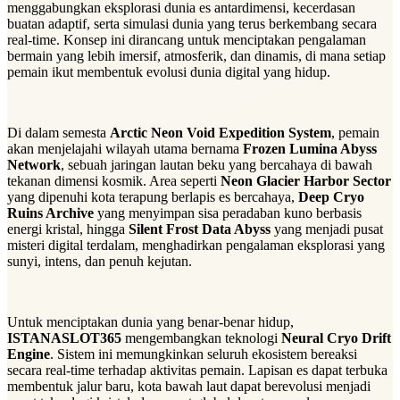
menggabungkan eksplorasi dunia es antardimensi, kecerdasan
buatan adaptif, serta simulasi dunia yang terus berkembang secara
real-time. Konsep ini dirancang untuk menciptakan pengalaman
bermain yang lebih imersif, atmosferik, dan dinamis, di mana setiap
pemain ikut membentuk evolusi dunia digital yang hidup.
Di dalam semesta
Arctic Neon Void Expedition System
, pemain
akan menjelajahi wilayah utama bernama
Frozen Lumina Abyss
Network
, sebuah jaringan lautan beku yang bercahaya di bawah
tekanan dimensi kosmik. Area seperti
Neon Glacier Harbor Sector
yang dipenuhi kota terapung berlapis es bercahaya,
Deep Cryo
Ruins Archive
yang menyimpan sisa peradaban kuno berbasis
energi kristal, hingga
Silent Frost Data Abyss
yang menjadi pusat
misteri digital terdalam, menghadirkan pengalaman eksplorasi yang
sunyi, intens, dan penuh kejutan.
Untuk menciptakan dunia yang benar-benar hidup,
ISTANASLOT365
mengembangkan teknologi
Neural Cryo Drift
Engine
. Sistem ini memungkinkan seluruh ekosistem bereaksi
secara real-time terhadap aktivitas pemain. Lapisan es dapat terbuka
membentuk jalur baru, kota bawah laut dapat berevolusi menjadi