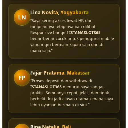
Lina Novita, Yogyakarta
LN
“Saya sering akses lewat HP, dan
tampilannya tetap nyaman dilihat.
Responsive banget!
ISTANASLOT365
benar-benar cocok untuk pengguna mobile
yang ingin bermain kapan saja dan di
mana saja.”
Fajar Pratama, Makassar
FP
“Proses deposit dan withdraw di
ISTANASLOT365
menurut saya sangat
praktis. Semuanya cepat, jelas, dan tidak
berbelit. Ini jadi alasan utama kenapa saya
lebih nyaman bermain di sini.”
Rina Natalia, Bali