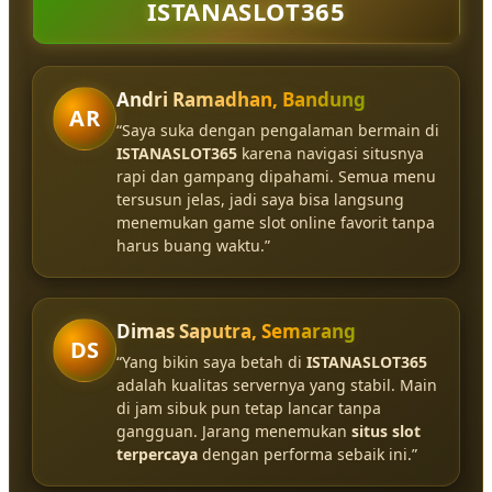
ISTANASLOT365
Andri Ramadhan, Bandung
AR
“Saya suka dengan pengalaman bermain di
ISTANASLOT365
karena navigasi situsnya
rapi dan gampang dipahami. Semua menu
tersusun jelas, jadi saya bisa langsung
menemukan game slot online favorit tanpa
harus buang waktu.”
Dimas Saputra, Semarang
DS
“Yang bikin saya betah di
ISTANASLOT365
adalah kualitas servernya yang stabil. Main
di jam sibuk pun tetap lancar tanpa
gangguan. Jarang menemukan
situs slot
terpercaya
dengan performa sebaik ini.”