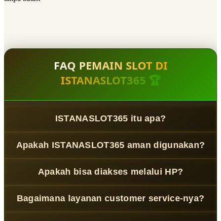
FAQ PEMAIN SLOT DI
ISTANASLOT365 🏆
ISTANASLOT365 itu apa?
ISTANASLOT365
adalah platform slot online terpercaya
Apakah ISTANASLOT365 aman digunakan?
dengan sistem modern dan layanan profesional.
Ya, menggunakan sistem keamanan berlapis untuk
Apakah bisa diakses melalui HP?
melindungi data pengguna.
Bisa, platform ini mendukung semua perangkat termasuk
Bagaimana layanan customer service-nya?
smartphone.
Tersedia 24 jam dengan respon cepat dan ramah !!