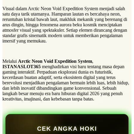
Visual dalam Arctic Neon Void Expedition System menjadi salah
satu daya tarik utamanya. Hamparan lautan es bercahaya neon,
reruntuhan kristal bawah laut, makhluk mekanik yang berenang di
arus dingin, hingga fenomena aurora beku kosmik menciptakan
atmosfer visual yang spektakuler. Setiap elemen dirancang dengan
standar grafis sinematik modern untuk memberikan pengalaman
imersif yang memukau.
Melalui
Arctic Neon Void Expedition System
,
ISTANASLOT365
menghadirkan visi baru tentang masa depan
gaming interaktif. Perpaduan eksplorasi dunia es futuristik,
kecerdasan buatan adaptif, serta ekosistem digital yang terus
berevolusi menjadikan pengalaman bermain lebih luas, lebih hidup,
dan lebih inovatif dibandingkan game konvensional. Sebuah
langkah besar menuju era baru hiburan digital 2026 yang penuh
kreativitas, imajinasi, dan kebebasan tanpa batas.
CEK ANGKA HOKI