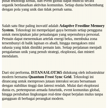
pusat teknologi kristal, dan event global dapat muncul secara
organik berdasarkan aktivitas komunitas. Setiap dunia berkembang
dengan pola yang unik dan tidak pernah sama.
Salah satu fitur paling inovatif adalah
Adaptive Frostline Memory
System
. Teknologi ini mempelajari gaya bermain setiap pengguna
untuk menciptakan jalur petualangan yang sepenuhnya personal.
Pemain dapat menemukan artefak energi beku, membuka zona
tersembunyi di balik lapisan es abadi, hingga mengakses misi
rahasia yang tidak dimiliki pemain lain. Setiap perjalanan menjadi
pengalaman unik yang penuh strategi, eksplorasi, dan misteri
mendalam.
Dari sisi performa,
ISTANASLOT365
didukung oleh infrastruktur
modern bernama
Quantum Frost Sync Grid
. Teknologi ini
dirancang untuk memproses jutaan interaksi secara bersamaan
dengan stabilitas tinggi dan latensi rendah. Mulai dari eksplorasi
dunia es, pertempuran armada futuristik, event komunitas global,
hingga perubahan lingkungan real-time dapat berjalan mulus tanpa
gangguan di berbagai perangkat modern.