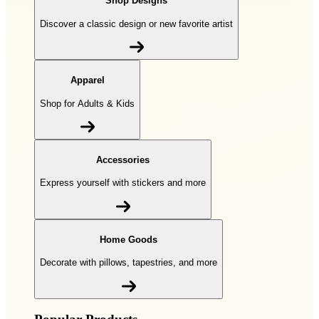
Shop Designs
Discover a classic design or new favorite artist
Apparel
Shop for Adults & Kids
Accessories
Express yourself with stickers and more
Home Goods
Decorate with pillows, tapestries, and more