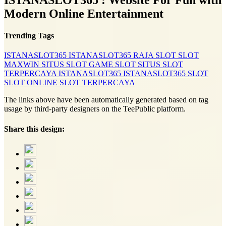
Modern Online Entertainment
Trending Tags
ISTANASLOT365
ISTANASLOT365
RAJA SLOT
SLOT
MAXWIN
SITUS SLOT
GAME SLOT
SITUS SLOT
TERPERCAYA
ISTANASLOT365
ISTANASLOT365 SLOT
SLOT ONLINE
SLOT TERPERCAYA
The links above have been automatically generated based on tag
usage by third-party designers on the TeePublic platform.
Share this design: