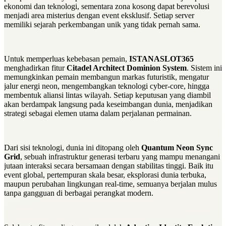
ekonomi dan teknologi, sementara zona kosong dapat berevolusi
menjadi area misterius dengan event eksklusif. Setiap server
memiliki sejarah perkembangan unik yang tidak pernah sama.
Untuk memperluas kebebasan pemain,
ISTANASLOT365
menghadirkan fitur
Citadel Architect Dominion System
. Sistem ini
memungkinkan pemain membangun markas futuristik, mengatur
jalur energi neon, mengembangkan teknologi cyber-core, hingga
membentuk aliansi lintas wilayah. Setiap keputusan yang diambil
akan berdampak langsung pada keseimbangan dunia, menjadikan
strategi sebagai elemen utama dalam perjalanan permainan.
Dari sisi teknologi, dunia ini ditopang oleh
Quantum Neon Sync
Grid
, sebuah infrastruktur generasi terbaru yang mampu menangani
jutaan interaksi secara bersamaan dengan stabilitas tinggi. Baik itu
event global, pertempuran skala besar, eksplorasi dunia terbuka,
maupun perubahan lingkungan real-time, semuanya berjalan mulus
tanpa gangguan di berbagai perangkat modern.