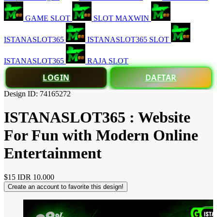
GAME SLOT
SLOT MAXWIN
ISTANASLOT365
ISTANASLOT365 SLOT
ISTANASLOT365
RAJA SLOT
LOGIN
DAFTAR
Design ID: 74165272
ISTANASLOT365 : Website
For Fun with Modern Online
Entertainment
$15
IDR 10.000
Create an account to favorite this design!