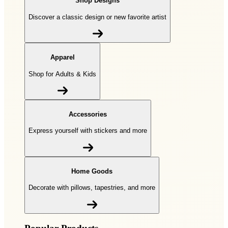
Shop Designs
Discover a classic design or new favorite artist
Apparel
Shop for Adults & Kids
Accessories
Express yourself with stickers and more
Home Goods
Decorate with pillows, tapestries, and more