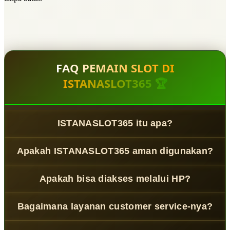
FAQ PEMAIN SLOT DI
ISTANASLOT365 🏆
ISTANASLOT365 itu apa?
ISTANASLOT365
adalah platform slot online terpercaya
Apakah ISTANASLOT365 aman digunakan?
dengan sistem modern dan layanan profesional.
Ya, menggunakan sistem keamanan berlapis untuk
Apakah bisa diakses melalui HP?
melindungi data pengguna.
Bisa, platform ini mendukung semua perangkat termasuk
Bagaimana layanan customer service-nya?
smartphone.
Tersedia 24 jam dengan respon cepat dan ramah !!