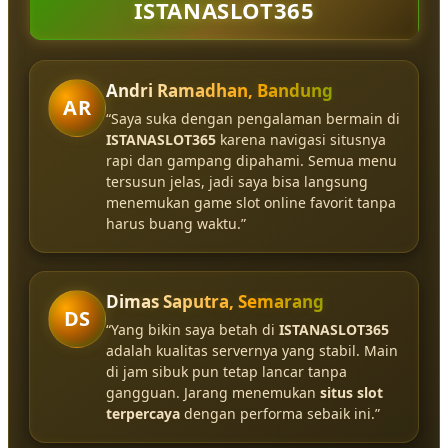
ISTANASLOT365
Andri Ramadhan, Bandung
AR
“Saya suka dengan pengalaman bermain di
ISTANASLOT365
karena navigasi situsnya
rapi dan gampang dipahami. Semua menu
tersusun jelas, jadi saya bisa langsung
menemukan game slot online favorit tanpa
harus buang waktu.”
Dimas Saputra, Semarang
DS
“Yang bikin saya betah di
ISTANASLOT365
adalah kualitas servernya yang stabil. Main
di jam sibuk pun tetap lancar tanpa
gangguan. Jarang menemukan
situs slot
terpercaya
dengan performa sebaik ini.”