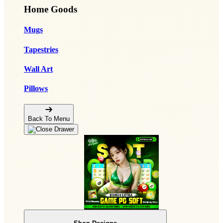
Home Goods
Mugs
Tapestries
Wall Art
Pillows
Back To Menu