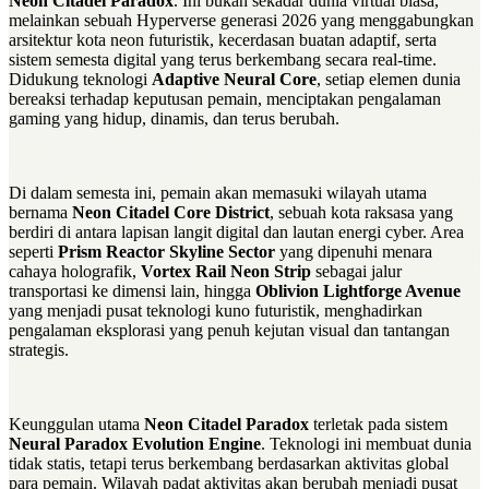
Neon Citadel Paradox
. Ini bukan sekadar dunia virtual biasa,
melainkan sebuah Hyperverse generasi 2026 yang menggabungkan
arsitektur kota neon futuristik, kecerdasan buatan adaptif, serta
sistem semesta digital yang terus berkembang secara real-time.
Didukung teknologi
Adaptive Neural Core
, setiap elemen dunia
bereaksi terhadap keputusan pemain, menciptakan pengalaman
gaming yang hidup, dinamis, dan terus berubah.
Di dalam semesta ini, pemain akan memasuki wilayah utama
bernama
Neon Citadel Core District
, sebuah kota raksasa yang
berdiri di antara lapisan langit digital dan lautan energi cyber. Area
seperti
Prism Reactor Skyline Sector
yang dipenuhi menara
cahaya holografik,
Vortex Rail Neon Strip
sebagai jalur
transportasi ke dimensi lain, hingga
Oblivion Lightforge Avenue
yang menjadi pusat teknologi kuno futuristik, menghadirkan
pengalaman eksplorasi yang penuh kejutan visual dan tantangan
strategis.
Keunggulan utama
Neon Citadel Paradox
terletak pada sistem
Neural Paradox Evolution Engine
. Teknologi ini membuat dunia
tidak statis, tetapi terus berkembang berdasarkan aktivitas global
para pemain. Wilayah padat aktivitas akan berubah menjadi pusat