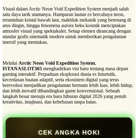
Visual dalam Arctic Neon Void Expedition System menjadi salah
satu daya tarik utamanya. Hamparan lautan es bercahaya neon,
reruntuhan kristal bawah laut, makhluk mekanik yang berenang di
arus dingin, hingga fenomena aurora beku kosmik menciptakan
atmosfer visual yang spektakuler. Setiap elemen dirancang dengan
standar grafis sinematik modern untuk memberikan pengalaman
imersif yang memukau.
Melalui
Arctic Neon Void Expedition System
,
ISTANASLOT365
menghadirkan visi baru tentang masa depan
gaming interaktif. Perpaduan eksplorasi dunia es futuristik,
kecerdasan buatan adaptif, serta ekosistem digital yang terus
berevolusi menjadikan pengalaman bermain lebih luas, lebih hidup,
dan lebih inovatif dibandingkan game konvensional. Sebuah
langkah besar menuju era baru hiburan digital 2026 yang penuh
kreativitas, imajinasi, dan kebebasan tanpa batas.
CEK ANGKA HOKI