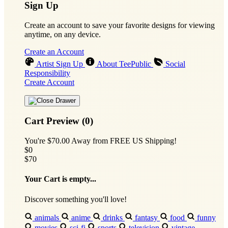
Sign Up
Create an account to save your favorite designs for viewing
anytime, on any device.
Create an Account
Artist Sign Up
About TeePublic
Social
Responsibility
Create Account
Cart Preview (0)
You're
$70.00
Away from
FREE US Shipping!
$0
$70
Your Cart is empty...
Discover something you'll love!
animals
anime
drinks
fantasy
food
funny
movies
sci-fi
sports
television
vintage