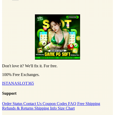
Don't love it? We'll fix it. For free.
100% Free Exchanges.
ISTANASLOT365
Support
Order Status
Contact Us
Coupon Codes
FAQ
Free Shipping
Refunds & Returns
Shipping Info
Size Chart