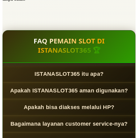
FAQ PEMAIN SLOT DI
ISTANASLOT365 🏆
ISTANASLOT365 itu apa?
ISTANASLOT365
adalah platform slot online terpercaya
Apakah ISTANASLOT365 aman digunakan?
dengan sistem modern dan layanan profesional.
Ya, menggunakan sistem keamanan berlapis untuk
Apakah bisa diakses melalui HP?
melindungi data pengguna.
Bisa, platform ini mendukung semua perangkat termasuk
Bagaimana layanan customer service-nya?
smartphone.
Tersedia 24 jam dengan respon cepat dan ramah !!