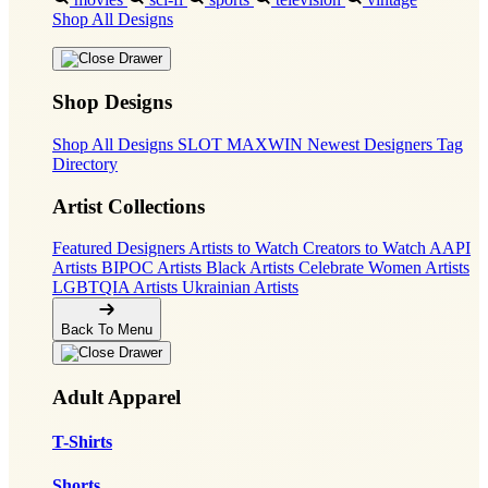
Shop All Designs
Shop Designs
Shop All Designs
SLOT MAXWIN
Newest Designers
Tag
Directory
Artist Collections
Featured Designers
Artists to Watch
Creators to Watch
AAPI
Artists
BIPOC Artists
Black Artists
Celebrate Women Artists
LGBTQIA Artists
Ukrainian Artists
Back To Menu
Adult Apparel
T-Shirts
Shorts